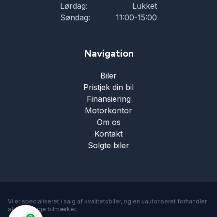
Skiltegenkendelse
Lørdag:
Lukket
Søndag:
11:00-15:00
Splitbagsæder
Navigation
Sædevarme
Biler
Pristjek din bil
Træthedsregistrering
Finansiering
Motorkontor
Om os
Trådløs mobilopladning
Kontakt
Solgte biler
Tågelygter
Vejbaneassistent
Vi er specialiseret i salg af kvalitetsbiler, og en uautoriseret forhandler
af forskellige bilmærker.