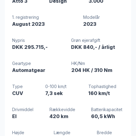
Atto 3
Design
3.000
1. registrering
Modelår
August 2023
2023
Nypris
Grøn ejerafgift
DKK 295.715,-
DKK 840,-
/ årligt
Geartype
HK/Nm
Automatgear
204 HK
/ 310 Nm
Type
0-100 km/t
Tophastighed
CUV
7,3 sek
160 km/t
Drivmiddel
Rækkevidde
Batterikapacitet
El
420 km
60,5 kWh
Højde
Længde
Bredde