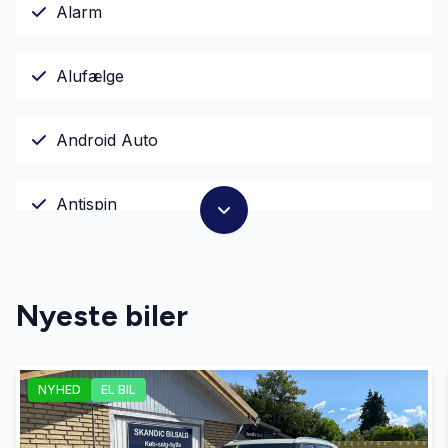
Alarm
Alufælge
Android Auto
Antispin
Automatgear
Nyeste biler
Automatisk fjernlys
NYHED
EL BIL
Automatisk lys