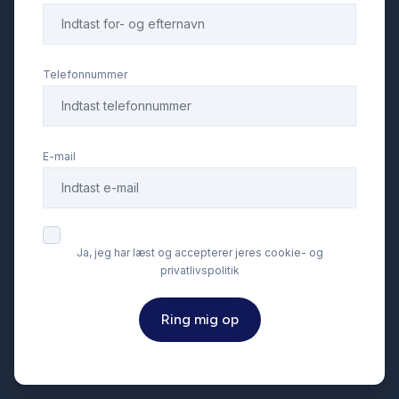
Fjernbetjent centrallås
Fuld LED forlygter
Telefonnummer
Fuldautomatisk klimaanlæg
E-mail
Glastag
Imiteret læder
Ja, jeg har læst og accepterer jeres cookie- og
privatlivspolitik
Isofix
Ring mig op
Kabinevarmer