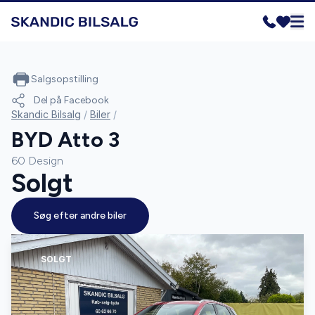
Salgsopstilling
Del på Facebook
Skandic Bilsalg
/
Biler
/
BYD Atto 3
60 Design
Solgt
Søg efter andre biler
SOLGT