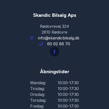
Kamera 360 grader
Skandic Bilsalg Aps
Kørecomputer
Rødovrevej 324
2610 Rødovre
Læderrat
info@skandicbilsalg.dk
60 62 66 70
Musikstreaming via bluetooth
Navigation
Åbningstider
Parkeringssensor bagved
Mandag:
10:00-17:30
Tirsdag:
10:00-17:30
Onsdag:
10:00-17:30
Parkeringssensor foran
Torsdag:
10:00-17:30
Fredag:
10:00-17:30