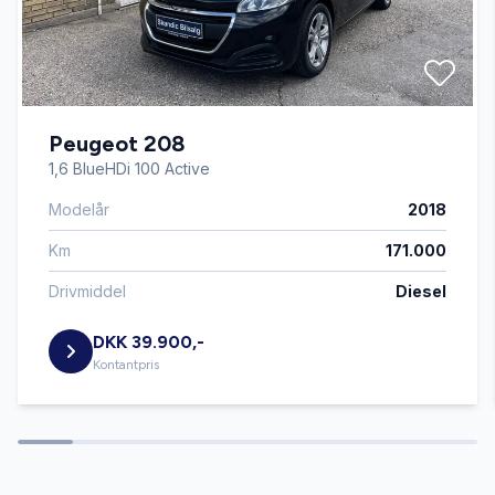
Blind vinkel detektion
Bluetooth
Peugeot 208
Centrallås
1,6 BlueHDi 100 Active
Modelår
2018
DAB+ radio
Km
171.000
Dæktryksystem
Drivmiddel
Diesel
DKK 39.900,-
El-klapbare sidespejle
Kontantpris
El-ruder x4