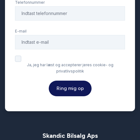
LED kørelys
Telefonnummer
Læderrat
E-mail
Navigation
Nøglefri betjening
Ja, jeg har læst og accepterer jeres cookie- og
privatlivspolitik
Parkeringssensor bagved
Ring mig op
Parkeringssensor foran
Service OK
Skandic Bilsalg Aps