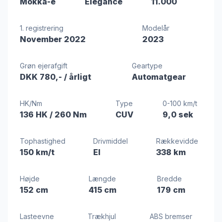
Mokka-e
Elegance
11.000
1. registrering
Modelår
November 2022
2023
Grøn ejerafgift
Geartype
DKK 780,-
/ årligt
Automatgear
HK/Nm
Type
0-100 km/t
136 HK
/ 260 Nm
CUV
9,0 sek
Tophastighed
Drivmiddel
Rækkevidde
150 km/t
El
338 km
Højde
Længde
Bredde
152 cm
415 cm
179 cm
Lasteevne
Trækhjul
ABS bremser