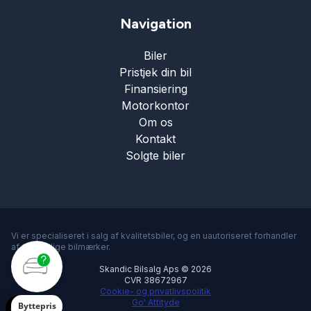
Varme i rattet
Navigation
Vejbaneassistent
Biler
Pristjek din bil
Finansiering
Motorkontor
Om os
Kontakt
Solgte biler
Vi er specialiseret i salg af kvalitetsbiler, og en uautoriseret forhandler
af forskellige bilmærker.
Skandic Bilsalg Aps © 2026
CVR 38672967
Cookie- og privatlivspolitik
Go' Attityde
Byttepris