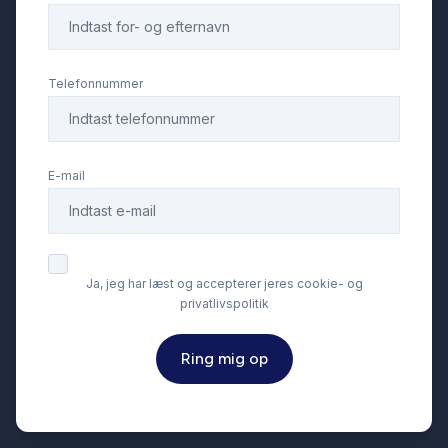
Parkeringssensor foran
Skiltegenkendelse
Telefonnummer
Splitbagsæder
E-mail
Stofsæder
Træthedsregistrering
Ja, jeg har læst og accepterer jeres cookie- og
privatlivspolitik
Trådløs mobilopladning
Ring mig op
Vejbaneassistent