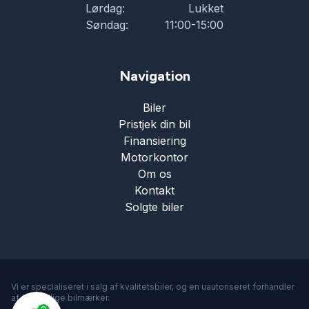
Lørdag:
Lukket
Søndag:
11:00-15:00
Navigation
Biler
Pristjek din bil
Finansiering
Motorkontor
Om os
Kontakt
Solgte biler
Vi er specialiseret i salg af kvalitetsbiler, og en uautoriseret forhandler
af forskellige bilmærker.