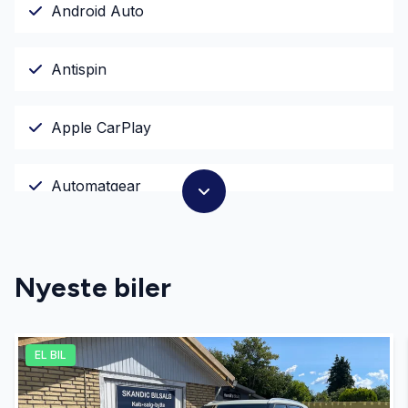
Android Auto
Antispin
Apple CarPlay
Automatgear
Automatisk lys
Nyeste biler
Automatisk nødbremse
EL BIL
Centrallås