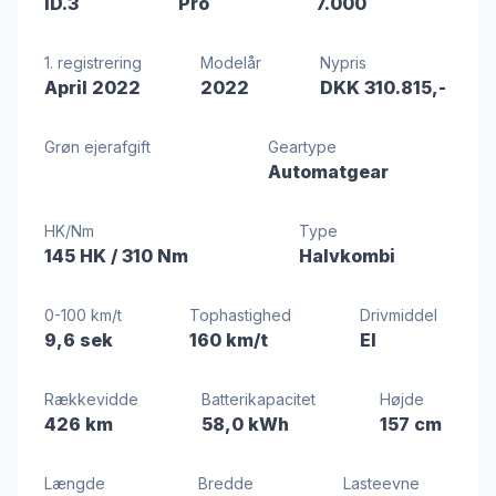
ID.3
Pro
7.000
1. registrering
Modelår
Nypris
April 2022
2022
DKK 310.815,-
Grøn ejerafgift
Geartype
Automatgear
HK/Nm
Type
145 HK
/ 310 Nm
Halvkombi
0-100 km/t
Tophastighed
Drivmiddel
9,6 sek
160 km/t
El
Rækkevidde
Batterikapacitet
Højde
426 km
58,0 kWh
157 cm
Længde
Bredde
Lasteevne