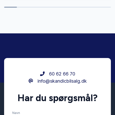
Fuldautomatisk klimaanlæg
Højdejusterbart førersæde
Isofix
Kabinevarmer
Musikstreaming via bluetooth
60 62 66 70
info@skandicbilsalg.dk
Navigation
Har du spørgsmål?
Parkeringssensor bagved
Navn