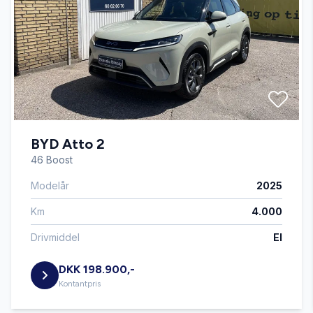
DAB+ radio
Digitalt cockpit
Dæktryksystem
BYD Atto 2
El-ruder x4
46 Boost
Modelår
2025
Elektrisk parkeringsbremse
Km
4.000
Fjernbetjent centrallås
Drivmiddel
El
DKK 198.900,-
Fuld LED forlygter
Kontantpris